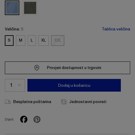
Veličina:
S
Tablica veličina
S
M
L
XL
XXL
XXL
Provjeri dostupnost u trgovini
Dodaj u košaricu
Besplatna poštarina
Jednostavni povrati
Dijeli: