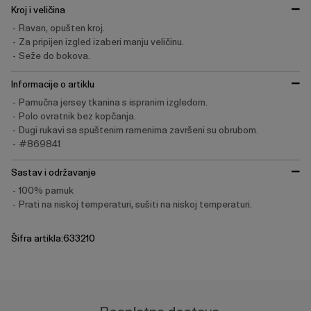
Kroj i veličina
Ravan, opušten kroj.
Za pripijen izgled izaberi manju veličinu.
Seže do bokova.
Informacije o artiklu
Pamučna jersey tkanina s ispranim izgledom.
Polo ovratnik bez kopčanja.
Dugi rukavi sa spuštenim ramenima završeni su obrubom.
#869841
Sastav i održavanje
100% pamuk
Prati na niskoj temperaturi, sušiti na niskoj temperaturi.
Šifra artikla:633210