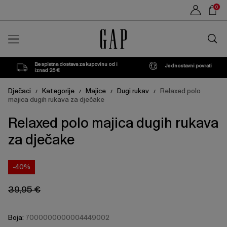
Cijena
Cijena
Sho
Bainbridge
S
M
Green
L
XL
0
proizvoda
proizvoda
može
može
Car
Blue
se
se
Traži
ažurirati
ažurirati
u
na
na
trgovin
temelju
temelju
vašeg
vašeg
Besplatna dostava za kupovinu od i
Jednostavni povrati
odabira
odabira
iznad 25 €
Dječaci
Kategorije
Majice
Dugi rukav
Relaxed polo
/
/
/
/
majica dugih rukava za dječake
Relaxed polo majica dugih rukava
za dječake
-40%
39,95 €
Boja:
7000000000004449002