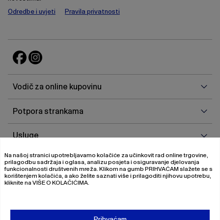
Odredbe i uvjeti
Pravila privatnosti
Vodi
Vodič za online kupovinu
za
onlin
Potp
Potpora strankama
kupo
stra
Uslu
Usluge
Na našoj stranici upotrebljavamo kolačiće za učinkovit rad online trgovine,
O
O nama
prilagodbu sadržaja i oglasa, analizu posjeta i osiguravanje djelovanja
nam
funkcionalnosti društvenih mreža. Klikom na gumb
PRIHVAĆAM
slažete se s
korištenjem kolačića, a ako želite saznati više i prilagoditi njihovu upotrebu,
kliknite na
VIŠE O KOLAČIĆIMA
.
© 2026 Magistrat International
Pravila o privatnosti
Prihvaćam