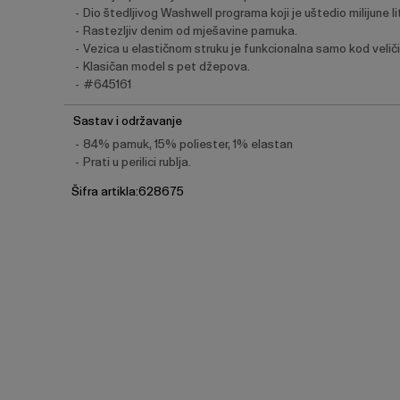
Dio štedljivog Washwell programa koji je uštedio milijune l
Rastezljiv denim od mješavine pamuka.
Vezica u elastičnom struku je funkcionalna samo kod velič
Klasičan model s pet džepova.
#645161
Sastav i održavanje
84% pamuk, 15% poliester, 1% elastan
Prati u perilici rublja.
Šifra artikla:628675