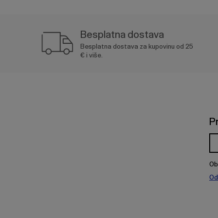
Besplatna dostava
Besplatna dostava za kupovinu od 25
€ i više.
P
Ob
Od