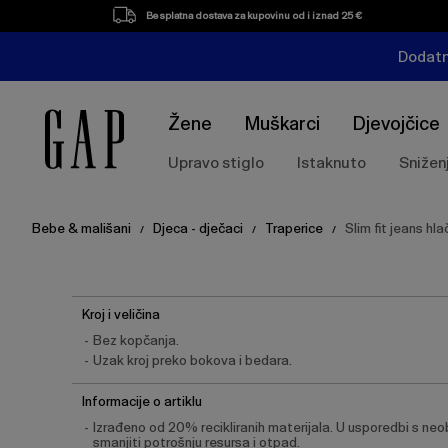
Besplatna dostava za kupovinu od i iznad 25 €
Dodatn
Žene
Muškarci
Djevojčice
Upravo stiglo
Istaknuto
Snižen
Bebe & mališani
Djeca - dječaci
Traperice
Slim fit jeans hl
/
/
/
Kroj i veličina
Bez kopčanja.
Uzak kroj preko bokova i bedara.
Informacije o artiklu
Izrađeno od 20% recikliranih materijala. U usporedbi s neo
smanjiti potrošnju resursa i otpad.