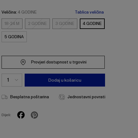
Veličina:
4 GODINE
Tablica veličina
18-24 M
2 GODINE
3 GODINE
4 GODINE
18-
2
3
24
GODINE
GODINE
5 GODINA
M
Provjeri dostupnost u trgovini
Dodaj u košaricu
Besplatna poštarina
Jednostavni povrati
Dijeli: