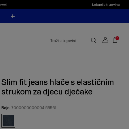
Cijena
Cijena
Dark
5
4
Lokacije trgovina
ovrati
proizvoda
proizvoda
može
može
Wash
GODINA
GODINE
se
se
ažurirati
ažurirati
na
na
Shoppi
temelju
temelju
Cart
vašeg
vašeg
Suggested
odabira
odabira
0
Traži
site
u
content
trgovini
and
search
history
menu
Slim fit jeans hlače s elastičnim
strukom za djecu dječake
Boja:
7000000000004155561