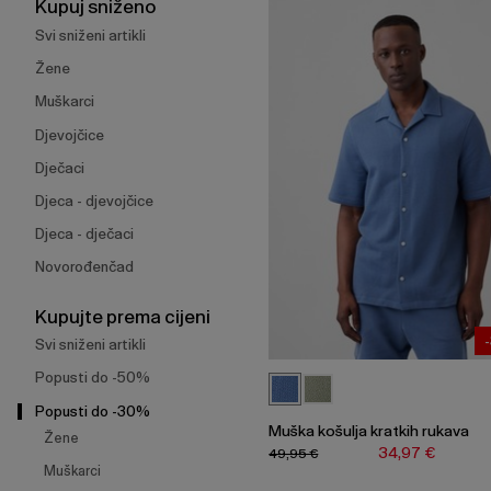
širenje
Kupuj sniženo
izbornika.
Svi sniženi artikli
Žene
Muškarci
Djevojčice
Dječaci
Djeca - djevojčice
Djeca - dječaci
Novorođenčad
Kupujte prema cijeni
Svi sniženi artikli
Popusti do -50%
Popusti do -30%
Muška košulja kratkih rukava
Žene
34,97 €
49,95 €
Muškarci