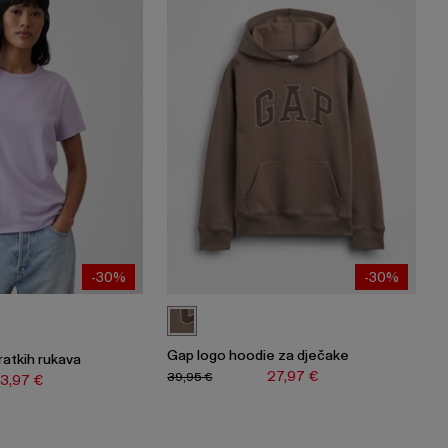
-30%
-30%
Gap logo hoodie za dječake
ratkih rukava
27,97 €
39,95 €
13,97 €