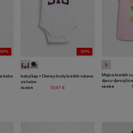
-30%
-30%
Majica kratkih r
za bebe
babyGap × Disney body kratkih rukava
djecu djevojčic
za bebe
14,95 €
13,97 €
19,95 €