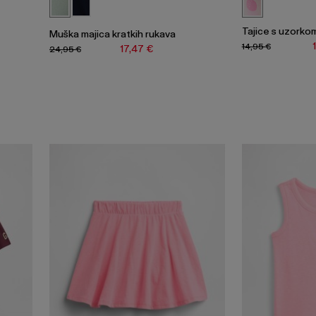
Tajice s uzorko
Muška majica kratkih rukava
14,95 €
17,47 €
24,95 €