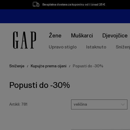
Popis
Elipsa
Besplatna dostava za kupovinu od i iznad 25 €
proizvoda
stranica
paginacije
Žene
Muškarci
Djevojčice
Upravo stiglo
Istaknuto
Snižen
Sniženje
Kupujte prema cijeni
Popusti do -30%
/
/
Popusti do -30%
Pritisnite
Veličina
tipku
veličina
Artikli:
781
Enter
za
skupljanje
ili