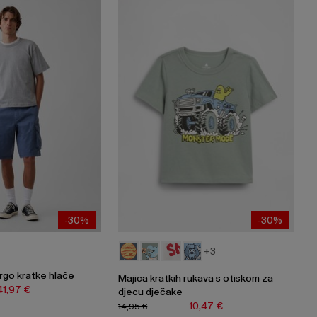
-30%
-30%
+3
go kratke hlače
Majica kratkih rukava s otiskom za
41,97 €
djecu dječake
10,47 €
14,95 €