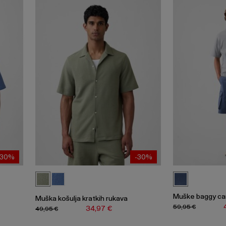
-30%
-30%
Muške baggy car
Muška košulja kratkih rukava
59,95 €
34,97 €
49,95 €