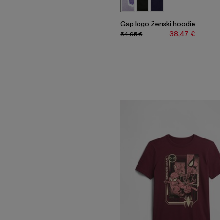
Gap logo ženski hoodie
38,47 €
54,95 €