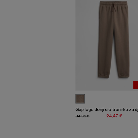
Gap logo donji dio trenirke za 
24,47 €
34,95 €