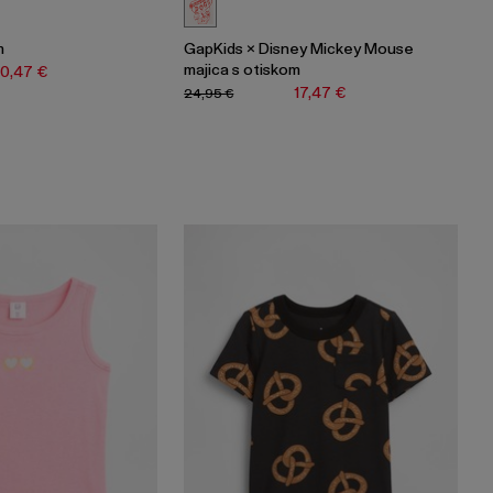
m
GapKids × Disney Mickey Mouse
majica s otiskom
10,47 €
17,47 €
24,95 €