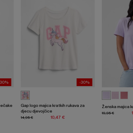
-30%
-30%
dječake
Gap logo majica kratkih rukava za
Ženska majica k
djecu djevojčice
19,95 €
10,47 €
14,95 €