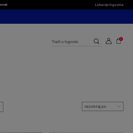
Lokacije trgovina
ovrati
Shoppi
Cart
Suggested
0
Traži
site
u
content
trgovini
and
search
history
menu
razvrstaj po