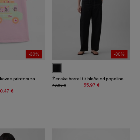
-30%
-30%
ukava s printom za
Ženske barrel fit hlače od popelina
e
55,97 €
79,95 €
10,47 €