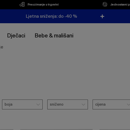
Preuzimanje u trgovini
Jednostavni p
Ljetna sniženja: do -40 %
Dječaci
Bebe & mališani
je
Boja
Sniženo
Cijena
boja
sniženo
cijena