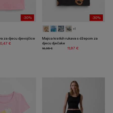
-30%
-30%
+1
va za djecu djevojčice
Majica kratkih rukava s džepom za
djecu dječake
10,47 €
11,87 €
16,95 €