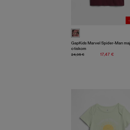
GapKids Marvel Spider-Man maj
otiskom
17,47 €
24,95 €