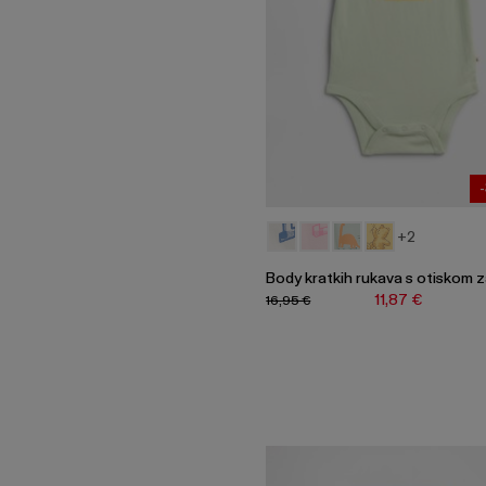
+2
Body kratkih rukava s otiskom 
11,87 €
16,95 €