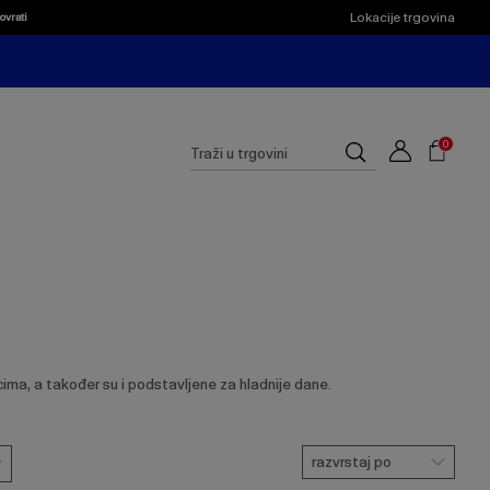
Lokacije trgovina
ovrati
Shoppi
Cart
Suggested
0
Traži
site
u
content
trgovini
and
search
history
menu
ima, a također su i podstavljene za hladnije dane.
razvrstaj po