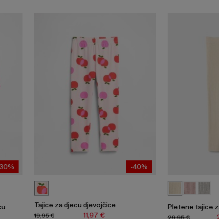
-30%
-40%
Tajice za djecu djevojčice
cu
Pletene tajice z
11,97 €
19,95 €
29,95 €