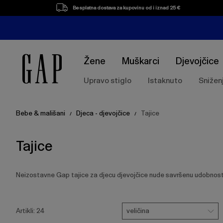
Popis
Besplatna dostava za kupovinu od i iznad 25 €
proizvoda
Žene
Muškarci
Djevojčice
Upravo stiglo
Istaknuto
Snižen
Bebe & mališani
Djeca - djevojčice
Tajice
/
/
Tajice
Neizostavne Gap tajice za djecu djevojčice nude savršenu udobnost t
Pritisnite
Veličina
tipku
veličina
Artikli:
24
Enter