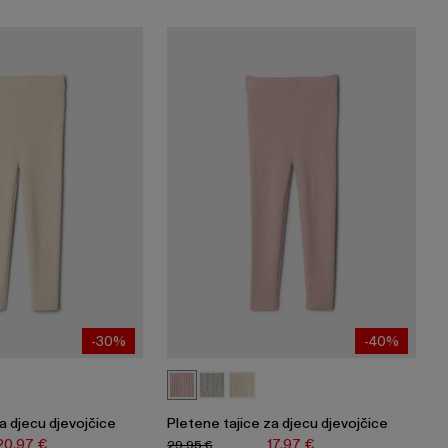
-30%
-40%
a djecu djevojčice
Pletene tajice za djecu djevojčice
20,97 €
17,97 €
29,95 €