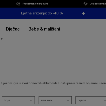
Preuzimanje u trgovini
Jednostavni p
Ljetna sniženja: do -40 %
Dječaci
Bebe & mališani
je
ijekom igre ili svakodnevnih aktivnosti. Dostupne u raznim bojama i uzorc
Boja
Sniženo
Cijena
boja
sniženo
cijena