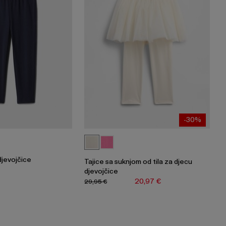
-30%
djevojčice
Tajice sa suknjom od tila za djecu
djevojčice
20,97 €
29,95 €