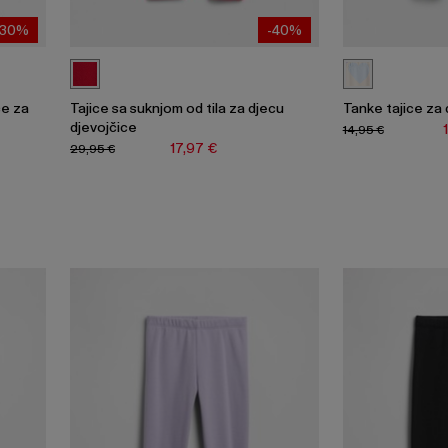
-30%
-40%
ce za
Tajice sa suknjom od tila za djecu
Tanke tajice za 
djevojčice
14,95 €
17,97 €
29,95 €