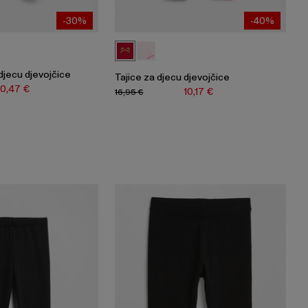
-30%
-40%
djecu djevojčice
Tajice za djecu djevojčice
10,47 €
10,17 €
16,95 €