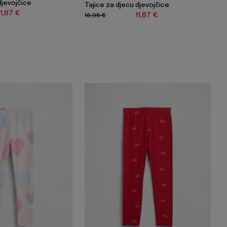
djevojčice
Tajice za djecu djevojčice
11,87 €
11,87 €
16,95 €