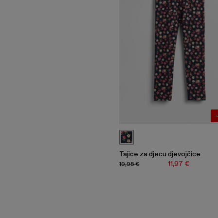
Tajice za djecu djevojčice
11,97 €
19,95 €