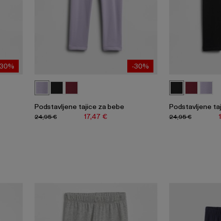
-30%
-30%
Podstavljene tajice za bebe
Podstavljene ta
17,47 €
24,95 €
24,95 €