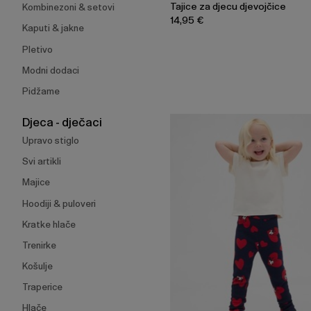
Tajice za djecu djevojčice
Kombinezoni & setovi
14,95 €
Kaputi & jakne
Pletivo
Modni dodaci
Pidžame
Djeca - dječaci
Upravo stiglo
Svi artikli
Majice
Hoodiji & puloveri
Kratke hlače
Trenirke
Košulje
Traperice
Hlače