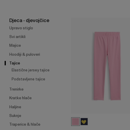
za
skupljanje
ili
širenje
Djeca - djevojčice
izbornika.
Upravo stiglo
Svi artikli
Majice
Hoodiji & puloveri
Tajice
Elastične jersey tajice
Podstavljene tajice
Trenirke
Kratke hlače
Haljine
Suknje
Traperice & hlače