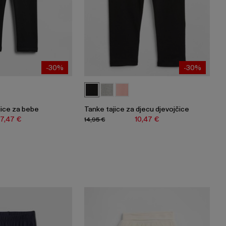
-30%
-30%
jice za bebe
Tanke tajice za djecu djevojčice
17,47 €
10,47 €
14,95 €