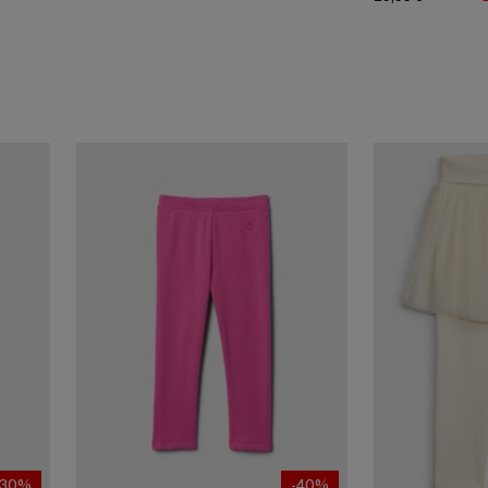
-30%
-40%