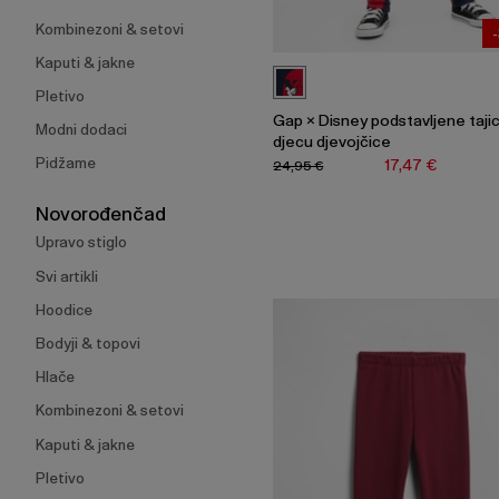
Kombinezoni & setovi
Kaputi & jakne
Pletivo
Gap × Disney podstavljene taji
Modni dodaci
djecu djevojčice
Pidžame
17,47 €
24,95 €
Novorođenčad
Upravo stiglo
Svi artikli
Hoodice
Bodyji & topovi
Hlače
Kombinezoni & setovi
Kaputi & jakne
Pletivo