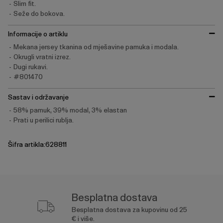
Slim fit.
Seže do bokova.
Informacije o artiklu
Mekana jersey tkanina od mješavine pamuka i modala.
Okrugli vratni izrez.
Dugi rukavi.
#801470
Sastav i održavanje
58% pamuk, 39% modal, 3% elastan
Prati u perilici rublja.
Šifra artikla:628811
Besplatna dostava
Besplatna dostava za kupovinu od 25
€ i više.