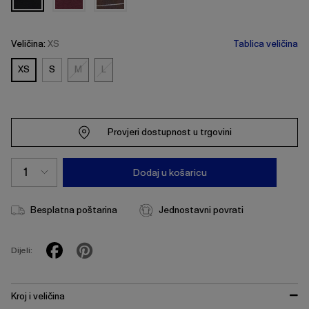
Veličina:
XS
Tablica veličina
XS
S
M
L
M
L
Provjeri dostupnost u trgovini
Dodaj u košaricu
Besplatna poštarina
Jednostavni povrati
Dijeli:
Kroj i veličina