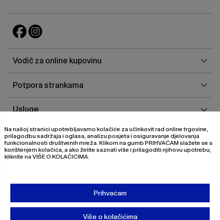
Vodi
Vodič za online kupovinu
za
onlin
Potp
Potpora strankama
kupo
stra
Uslu
Usluge
Na našoj stranici upotrebljavamo kolačiće za učinkovit rad online trgovine,
O
O nama
prilagodbu sadržaja i oglasa, analizu posjeta i osiguravanje djelovanja
nam
funkcionalnosti društvenih mreža. Klikom na gumb
PRIHVAĆAM
slažete se s
korištenjem kolačića, a ako želite saznati više i prilagoditi njihovu upotrebu,
kliknite na
VIŠE O KOLAČIĆIMA
.
© 2026 Magistrat International
Pravila o privatnosti
Prihvaćam
Uvjeti poslovanja
O nama
Više o kolačićima