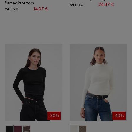
čamac izrezom
24,47 €
34,95 €
14,97 €
24,95 €
-30%
-40%