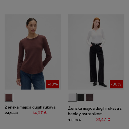
-40%
-30%
Ženska majica dugih rukava
Ženska majica dugih rukava s
14,97 €
24,95 €
henley ovratnikom
31,47 €
44,95 €