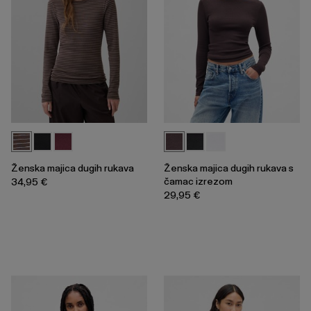
Ženska majica dugih rukava
Ženska majica dugih rukava s
čamac izrezom
34,95 €
29,95 €