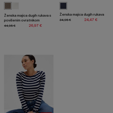
Ženska majica dugih rukava
Ženska majica dugih rukava s
24,47 €
34,95 €
povišenim ovratnikom
26,97 €
44,95 €