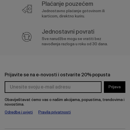
Plaćanje pouzećem
Jednostavno plaćanje gotovinom ili
karticom, direktno kuriru.
Jednostavni povrati
Sve narudžbe mogu se vratiti bez
navođenja razloga u roku od 30 dana.
Prijavite se na e-novosti i ostvarite 20% popusta
Prijava
Obaviještavat ćemo vas o našim akcijama, popustima, trendovima i
novostima.
Odredbe i uvjeti
Pravila privatnosti