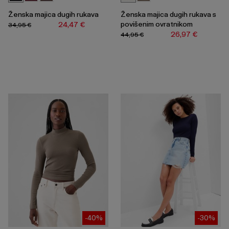
Ženska majica dugih rukava
Ženska majica dugih rukava s
povišenim ovratnikom
24,47 €
34,95 €
26,97 €
44,95 €
-40%
-30%