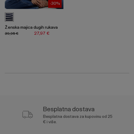
-30%
Ženska majica dugih rukava
27,97 €
39,95 €
Besplatna dostava
Besplatna dostava za kupovinu od 25
€ i više.