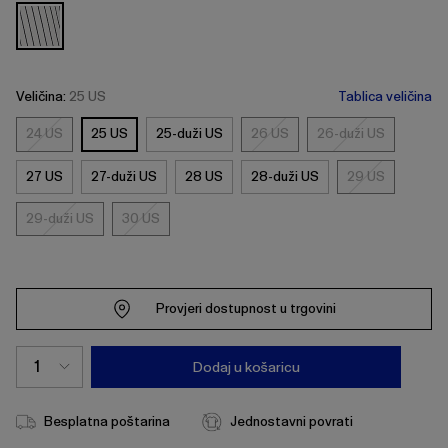
Veličina:
25 US
Tablica veličina
24 US
25 US
25-duži US
26 US
26-duži US
24
26
26-
US
US
duži
27 US
27-duži US
28 US
28-duži US
29 US
29
US
US
29-duži US
30 US
29-
30
duži
US
US
Provjeri dostupnost u trgovini
Dodaj u košaricu
Besplatna poštarina
Jednostavni povrati