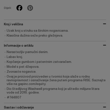
Dijeli:
Kroj i veličina
Uzak kroj u struku sa širokim nogavicama.
Klasična dužina seže preko gležnjeva.
Informacije o artiklu
Nerastezljiv pamučni denim.
Labav kroj.
Kopčanje gumbom i patentnim zatvaračem.
Model s pet džepova.
Zvonaste nogavice.
Ovaj je proizvod proizveden u tvornici koja ulaže u rodnu
ravnopravnost i osnaživanje žena putem programa RISE. Saznajte
više na gapinc.com/equity.
Dio štedljivog Washwell programa koji je uštedio milijune litara
vode od 2016. godine.
#744807
Sastav i održavanje