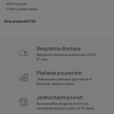
100% pamuk
Prati u perilici rublja.
Šifra artikla:645755
Besplatna dostava
Besplatna dostava za kupovinu od 25
€ i više.
Plaćanje pouzećem
Jednostavno plaćanje gotovinom ili
karticom, direktno kuriru.
Jednostavni povrati
Sve narudžbe mogu se vratiti bez
navođenja razloga u roku od 30 dana.