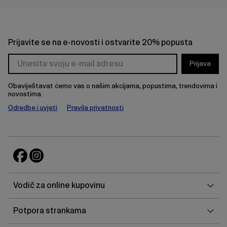
Prijavite se na e-novosti i ostvarite 20% popusta
Prijava
Obaviještavat ćemo vas o našim akcijama, popustima, trendovima i
novostima.
Odredbe i uvjeti
Pravila privatnosti
Vodi
Vodič za online kupovinu
za
onlin
Potp
Potpora strankama
kupo
stra