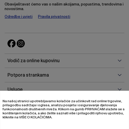
Obaviještavat ćemo vas o našim akcijama, popustima, trendovima i
novostima.
Odredbe i uvjeti
Pravila privatnosti
Vodi
Vodič za online kupovinu
za
onlin
Potp
Potpora strankama
kupo
stra
Uslu
Usluge
Na našoj stranici upotrebljavamo kolačiće za učinkovit rad online trgovine,
O
O nama
prilagodbu sadržaja i oglasa, analizu posjeta i osiguravanje djelovanja
nam
funkcionalnosti društvenih mreža. Klikom na gumb
PRIHVAĆAM
slažete se s
korištenjem kolačića, a ako želite saznati više i prilagoditi njihovu upotrebu,
kliknite na
VIŠE O KOLAČIĆIMA
.