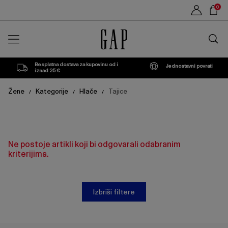
Popis
Sho
0
proizvoda
Car
Traži
u
trgovin
Besplatna dostava za kupovinu od i
Jednostavni povrati
iznad 25 €
Žene
Kategorije
Hlače
Tajice
/
/
/
Ne postoje artikli koji bi odgovarali odabranim
kriterijima.
Izbriši filtere