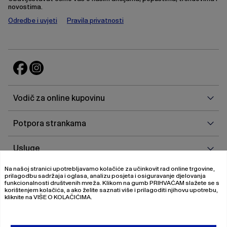
novostima.
Odredbe i uvjeti
Pravila privatnosti
Vodi
Vodič za online kupovinu
za
onlin
Potp
Potpora strankama
kupo
stra
Uslu
Usluge
Na našoj stranici upotrebljavamo kolačiće za učinkovit rad online trgovine,
O
O nama
prilagodbu sadržaja i oglasa, analizu posjeta i osiguravanje djelovanja
nam
funkcionalnosti društvenih mreža. Klikom na gumb
PRIHVAĆAM
slažete se s
korištenjem kolačića, a ako želite saznati više i prilagoditi njihovu upotrebu,
kliknite na
VIŠE O KOLAČIĆIMA
.
© 2026 Magistrat International
Pravila o privatnosti