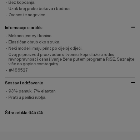
Bez kopčanja.
Uzak kroj preko bokova i bedara.
Zvonaste nogavice.
Informacije o artiklu
Mekana jersey tkanina.
Elastičan obrub oko struka.
Neki modeli imaju print po cijeloj odjeći.
Ovaj je proizvod proizveden u tvornici koja ulaže u rodnu
ravnopravnost i osnaživanje žena putem programa RISE. Saznajte
više na gapinc.com/equity.
#486527
Sastav i održavanje
93% pamuk, 7% elastan
Prati u perilici rublja.
Šifra artikla:645745