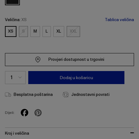
Veličina:
XS
Tablica veličina
XS
S
M
L
XL
XXL
S
XXL
Provjeri dostupnost u trgovini
Dodaj u košaricu
Besplatna poštarina
Jednostavni povrati
Dijeli:
Kroj i veličina