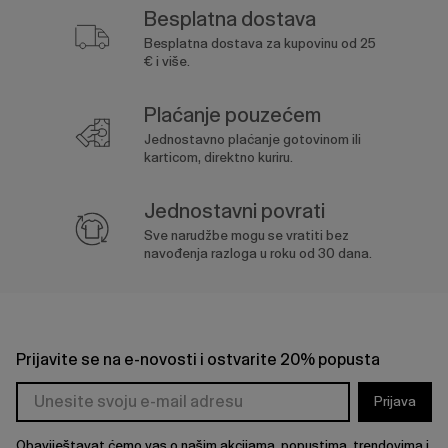
Besplatna dostava
Besplatna dostava za kupovinu od 25
€ i više.
Plaćanje pouzećem
Jednostavno plaćanje gotovinom ili
karticom, direktno kuriru.
Jednostavni povrati
Sve narudžbe mogu se vratiti bez
navođenja razloga u roku od 30 dana.
Prijavite se na e-novosti i ostvarite 20% popusta
Prijava
Obaviještavat ćemo vas o našim akcijama, popustima, trendovima i