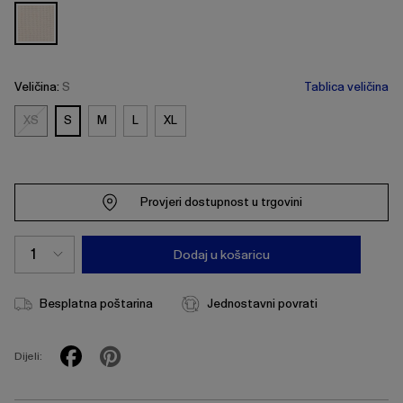
Veličina:
S
Tablica veličina
XS
S
M
L
XL
XS
Provjeri dostupnost u trgovini
Dodaj u košaricu
Besplatna poštarina
Jednostavni povrati
Dijeli: