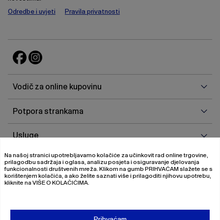
Odredbe i uvjeti
Pravila privatnosti
Vodi
Vodič za online kupovinu
za
onlin
Potp
Potpora strankama
kupo
stra
Uslu
Usluge
Na našoj stranici upotrebljavamo kolačiće za učinkovit rad online trgovine,
O
O nama
prilagodbu sadržaja i oglasa, analizu posjeta i osiguravanje djelovanja
nam
funkcionalnosti društvenih mreža. Klikom na gumb
PRIHVAĆAM
slažete se s
korištenjem kolačića, a ako želite saznati više i prilagoditi njihovu upotrebu,
kliknite na
VIŠE O KOLAČIĆIMA
.
© 2026 Magistrat International
Pravila o privatnosti
Prihvaćam