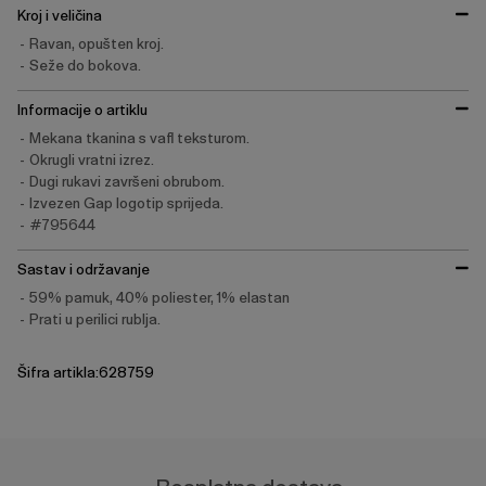
Kroj i veličina
Ravan, opušten kroj.
Seže do bokova.
Informacije o artiklu
Mekana tkanina s vafl teksturom.
Okrugli vratni izrez.
Dugi rukavi završeni obrubom.
Izvezen Gap logotip sprijeda.
#795644
Sastav i održavanje
59% pamuk, 40% poliester, 1% elastan
Prati u perilici rublja.
Šifra artikla:628759