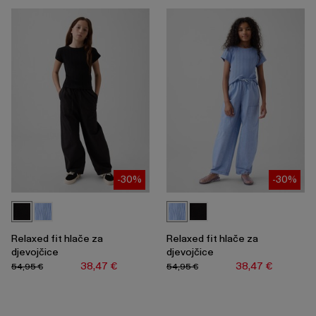
skupljanje
ili
širenje
izbornika.
-30%
-30%
Relaxed fit hlače za
Relaxed fit hlače za
djevojčice
djevojčice
38,47 €
38,47 €
54,95 €
54,95 €