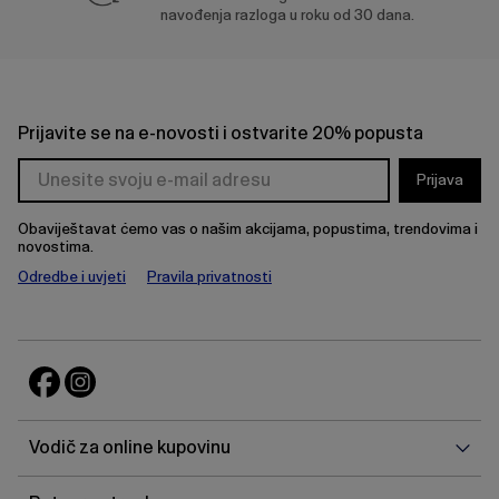
navođenja razloga u roku od 30 dana.
Prijavite se na e-novosti i ostvarite 20% popusta
Prijava
Obaviještavat ćemo vas o našim akcijama, popustima, trendovima i
novostima.
Odredbe i uvjeti
Pravila privatnosti
Vodi
Vodič za online kupovinu
za
onlin
Potp