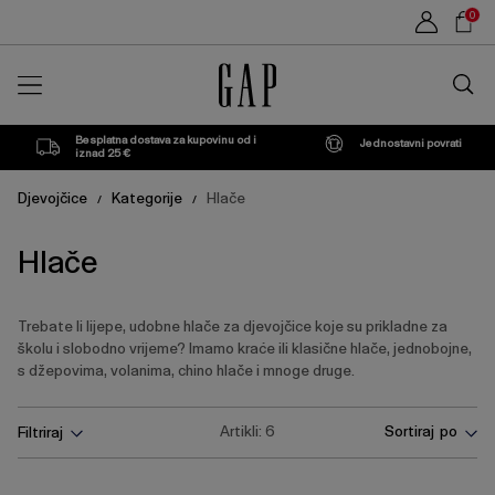
Popis
Sho
0
proizvoda
Car
Traži
u
trgovin
Besplatna dostava za kupovinu od i
Jednostavni povrati
iznad 25 €
Djevojčice
Kategorije
Hlače
/
/
Hlače
Trebate li lijepe, udobne hlače za djevojčice koje su prikladne za
školu i slobodno vrijeme? Imamo kraće ili klasične hlače, jednobojne,
s džepovima, volanima, chino hlače i mnoge druge.
Pritisnite
Artikli:
6
Sortiraj po
Filtriraj
tipku
Enter
za