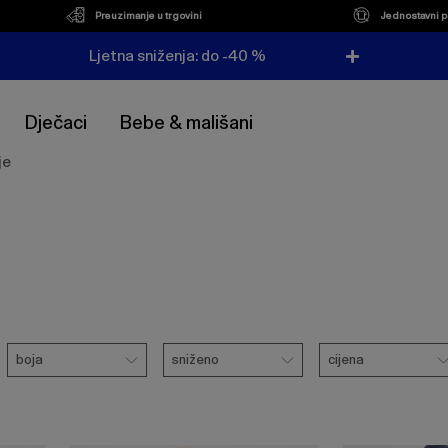
Preuzimanje u trgovini
Jednostavni p
Ljetna sniženja: do -40 %
Dječaci
Bebe & mališani
je
Boja
Sniženo
Cijena
boja
sniženo
cijena