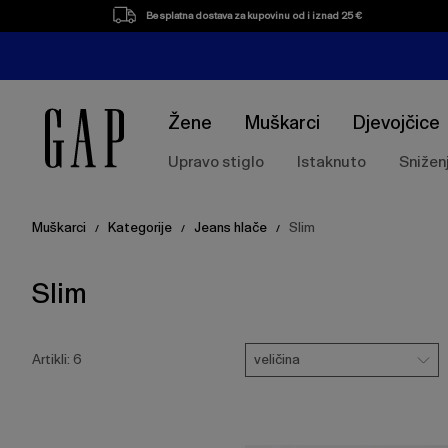
Popis
Besplatna dostava za kupovinu od i iznad 25 €
proizvoda
Žene
Muškarci
Djevojčice
Upravo stiglo
Istaknuto
Snižen
Muškarci
Kategorije
Jeans hlače
Slim
/
/
/
Slim
Pritisnite
Veličina
tipku
veličina
Artikli:
6
Enter
za
skupljanje
ili