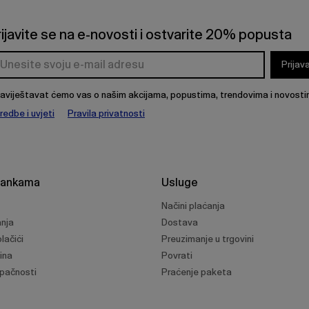
rijavite se na e-novosti i ostvarite 20% popusta
Prijav
aviještavat ćemo vas o našim akcijama, popustima, trendovima i novosti
redbe i uvjeti
Pravila privatnosti
rankama
Usluge
Načini plaćanja
anja
Dostava
lačići
Preuzimanje u trgovini
ina
Povrati
upačnosti
Praćenje paketa