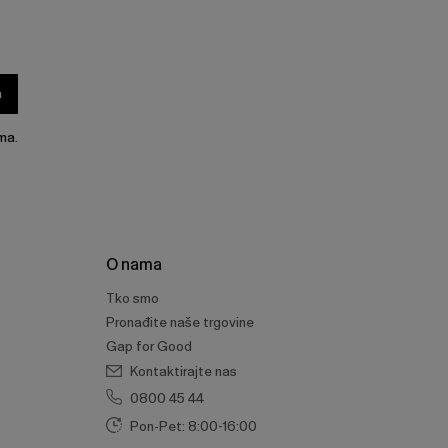
a
ma.
O nama
Tko smo
Pronađite naše trgovine
Gap for Good
Kontaktirajte nas
0800 45 44
Pon-Pet: 8:00-16:00