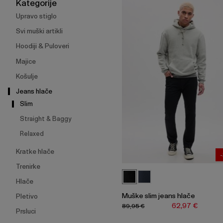
širenje
Kategorije
izbornika.
Upravo stiglo
Svi muški artikli
Hoodiji & Puloveri
Majice
Košulje
Jeans hlače
Slim
Straight & Baggy
Relaxed
Kratke hlače
Trenirke
Hlače
Muške slim jeans hlače
Pletivo
62,97 €
89,95 €
Prsluci