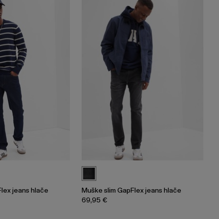
lex jeans hlače
Muške slim GapFlex jeans hlače
69,95 €