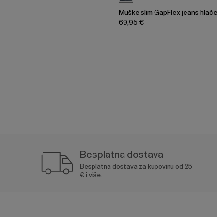
Muške slim GapFlex jeans hlač
69,95 €
Besplatna dostava
Besplatna dostava za kupovinu od 25
€ i više.