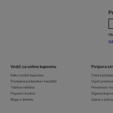
P
Ob
Od
Vodič za online kupovinu
Potpora st
Kako izvršiti kupovinu
Česta pitanja
Promjena podataka i narudžbi
Uvjeti poslov
Tablica veličina
Privatnost i ko
Popusti i kodovi
Sigurna kupov
Briga o denimu
Izjava o prist