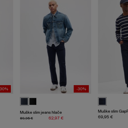
-30%
-30%
Muške slim GapF
Muške slim jeans hlače
69,95 €
62,97 €
89,95 €