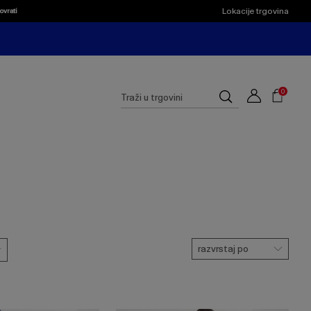
Lokacije trgovina
ovrati
Shoppi
Cart
Suggested
0
Traži
site
u
content
trgovini
and
search
history
menu
razvrstaj po