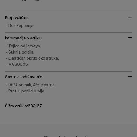
Kroj i veličina
Bez kopčanja.
Informacije o artiklu
Tajice od jerseya.
Suknja od tila.
Elastičan obrub oko struka.
#839605
Sastav i održavanje
96% pamuk, 4% elastan
Prati u perilici rublja.
Šifra artikla:633167