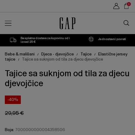
Cijena
Cijena
Sho
Modern
18-
2
3
0
proizvoda
proizvoda
može
može
Car
Red
24
GODINE
GODINE
se
se
Traži
ažurirati
ažurirati
u
na
na
M
trgovin
temelju
temelju
vašeg
vašeg
Besplatna dostava za kupovinu od i
Jednostavni povrati
odabira
odabira
iznad 25 €
Bebe & mališani
Djeca - djevojčice
Tajice
Elastične jersey
/
/
/
tajice
Tajice sa suknjom od tila za djecu djevojčice
/
Tajice sa suknjom od tila za djecu
djevojčice
-40%
29,95 €
Boja:
7000000000004358506