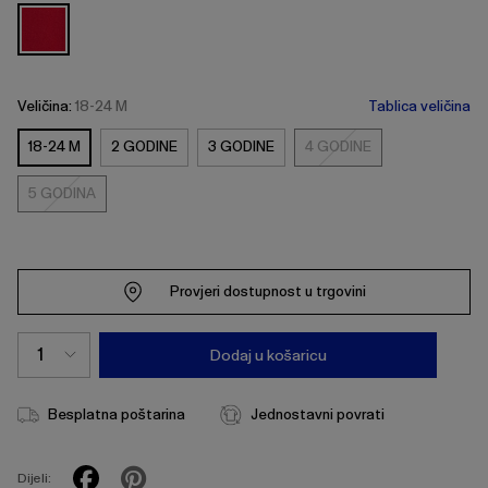
Veličina:
18-24 M
Tablica veličina
18-24 M
2 GODINE
3 GODINE
4 GODINE
4
GODINE
5 GODINA
5
GODINA
Provjeri dostupnost u trgovini
Dodaj u košaricu
Besplatna poštarina
Jednostavni povrati
Dijeli: