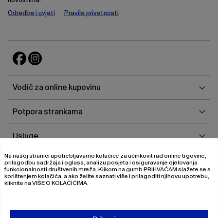
Odredbe i uvjeti
Pravila privatnosti
Vodi
Vodič za online kupovinu
za
onlin
Potp
Potpora strankama
kupo
stra
Uslu
Usluge
Na našoj stranici upotrebljavamo kolačiće za učinkovit rad online trgovine,
O
O nama
prilagodbu sadržaja i oglasa, analizu posjeta i osiguravanje djelovanja
nam
funkcionalnosti društvenih mreža. Klikom na gumb
PRIHVAĆAM
slažete se s
korištenjem kolačića, a ako želite saznati više i prilagoditi njihovu upotrebu,
kliknite na
VIŠE O KOLAČIĆIMA
.
© 2026 Magistrat International
Pravila o privatnosti