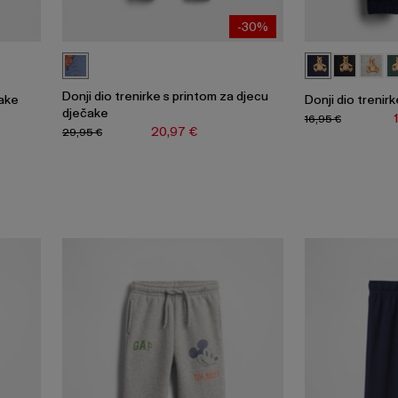
-30%
Donji dio trenirke s printom za djecu
čake
Donji dio trenir
dječake
16,95 €
20,97 €
29,95 €