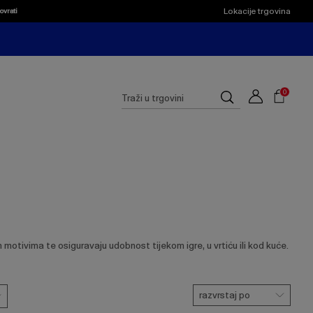
Lokacije trgovina
ovrati
Shoppi
Cart
Suggested
0
Traži
site
u
content
trgovini
and
search
history
menu
motivima te osiguravaju udobnost tijekom igre, u vrtiću ili kod kuće.
razvrstaj po