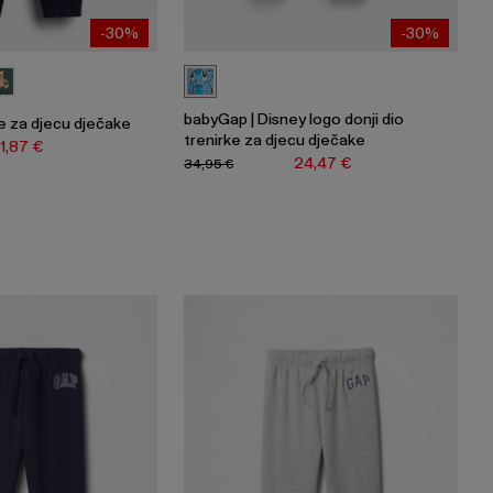
-30%
-30%
babyGap | Disney logo donji dio
ke za djecu dječake
trenirke za djecu dječake
11,87 €
24,47 €
34,95 €