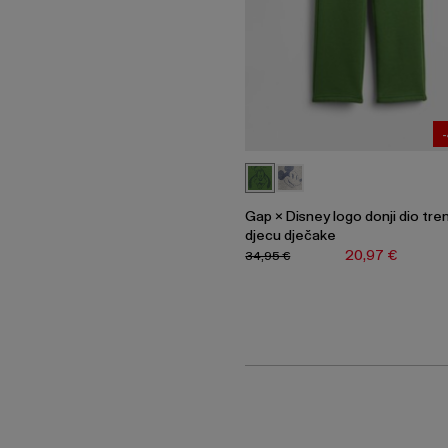
Gap × Disney logo donji dio tre
djecu dječake
20,97 €
34,95 €