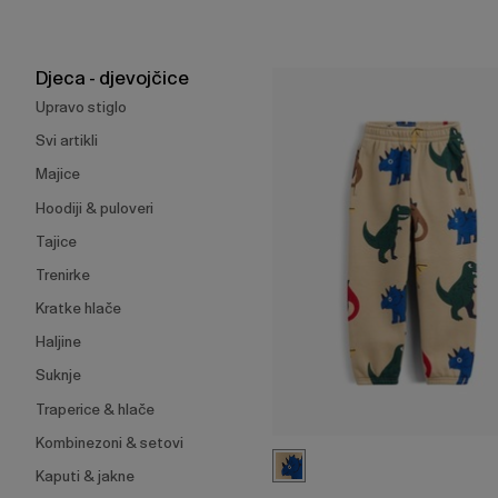
za
skupljanje
ili
širenje
Djeca - djevojčice
izbornika.
Upravo stiglo
Svi artikli
Majice
Hoodiji & puloveri
Tajice
Trenirke
Kratke hlače
Haljine
Suknje
Traperice & hlače
Kombinezoni & setovi
Kaputi & jakne