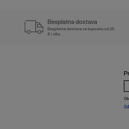
Besplatna dostava
Besplatna dostava za kupovinu od 25
€ i više.
P
Ob
Od