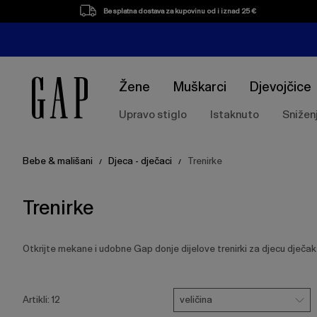
Popis
Besplatna dostava za kupovinu od i iznad 25 €
proizvoda
Žene
Muškarci
Djevojčice
Upravo stiglo
Istaknuto
Snižen
Bebe & mališani
Djeca - dječaci
Trenirke
/
/
Trenirke
Otkrijte mekane i udobne Gap donje dijelove trenirki za djecu dječake
Pritisnite
Veličina
tipku
veličina
Artikli:
12
Enter