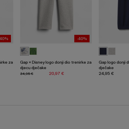
-40%
-40%
nirke za
Gap × Disney logo donji dio trenirke za
Gap logo donji d
djecu dječake
dječake
20,97 €
24,95 €
34,95 €