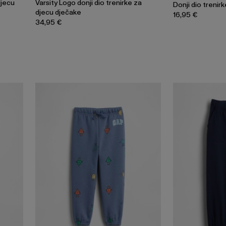
djecu
Varsity Logo donji dio trenirke za
Donji dio trenir
djecu dječake
16,95 €
34,95 €