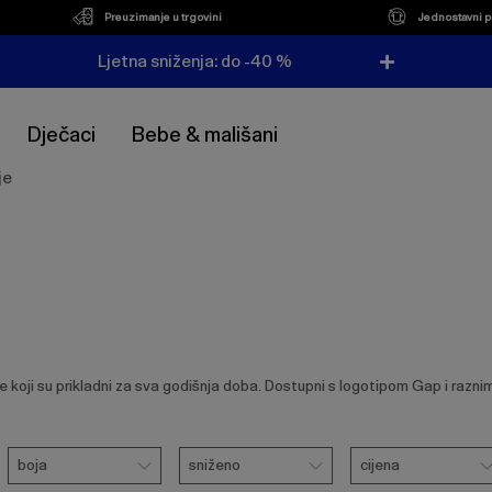
Preuzimanje u trgovini
Jednostavni p
Ljetna sniženja: do -40 %
Dječaci
Bebe & mališani
je
 koji su prikladni za sva godišnja doba. Dostupni s logotipom Gap i raznim 
Boja
Sniženo
Cijena
boja
sniženo
cijena