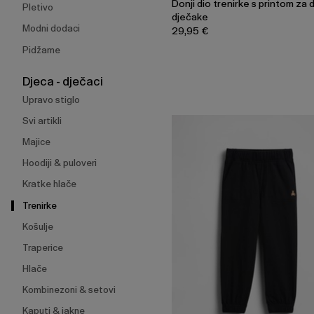
Donji dio trenirke s printom za 
Pletivo
dječake
Modni dodaci
29,95 €
Pidžame
Djeca - dječaci
Upravo stiglo
Svi artikli
Majice
Hoodiji & puloveri
Kratke hlače
Trenirke
Košulje
Traperice
Hlače
Kombinezoni & setovi
Kaputi & jakne