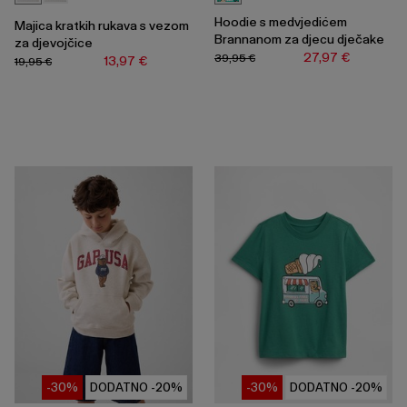
Hoodie s medvjedićem
Majica kratkih rukava s vezom
Brannanom za djecu dječake
za djevojčice
27,97 €
39,95 €
13,97 €
19,95 €
-30%
DODATNO -20%
-30%
DODATNO -20%