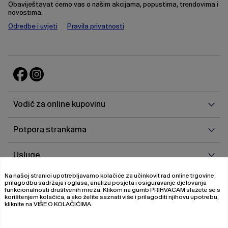
Obaviještavat ćemo vas o našim akcijama, popustima, trendovima i
novostima.
Odredbe i uvjeti
Pravila privatnosti
Vodi
Vodič za online kupovinu
za
onlin
Potp
Potpora strankama
kupo
stra
Uslu
Usluge
Na našoj stranici upotrebljavamo kolačiće za učinkovit rad online trgovine,
O
O nama
prilagodbu sadržaja i oglasa, analizu posjeta i osiguravanje djelovanja
nam
funkcionalnosti društvenih mreža. Klikom na gumb
PRIHVAĆAM
slažete se s
korištenjem kolačića, a ako želite saznati više i prilagoditi njihovu upotrebu,
kliknite na
VIŠE O KOLAČIĆIMA
.