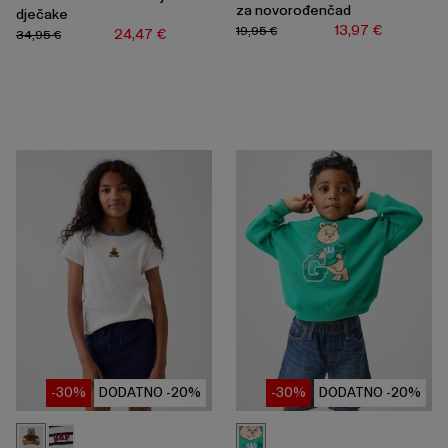
za novorođenčad
dječake
13,97 €
19,95 €
24,47 €
34,95 €
-30%
DODATNO -20%
-30%
DODATNO -20%