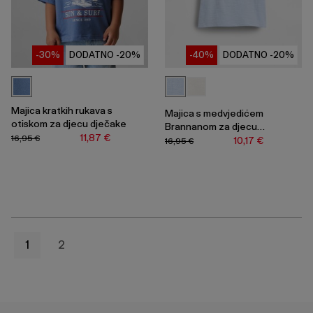
-30%
DODATNO -20%
-40%
DODATNO -20%
Majica kratkih rukava s
Majica s medvjedićem
otiskom za djecu dječake
Brannanom za djecu
11,87 €
16,95 €
djevojčice
10,17 €
16,95 €
1
2