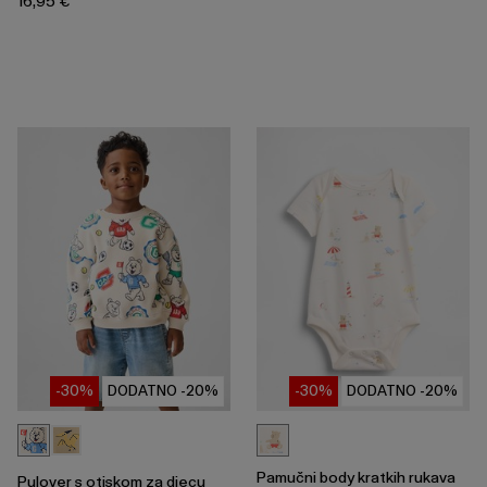
16,95 €
-30%
DODATNO -20%
-30%
DODATNO -20%
Pamučni body kratkih rukava
Pulover s otiskom za djecu