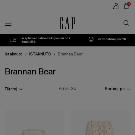
Popis
Sho
0
proizvoda
Car
Traži
u
trgovin
Besplatna dostava za kupovinu od i
Jednostavni povrati
iznad 25 €
Istaknuto
ISTAKNUTO
Brannan Bear
/
/
Brannan Bear
Pritisnite
Artikli:
34
Sortiraj po
Filtriraj
tipku
Enter
za
skupljanje
ili
širenje
izbornika.