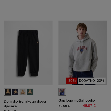
-30%
DODATNO -20%
Gap logo muški hoodie
Donji dio trenirke za djecu
48,97 €
69,95 €
dječake