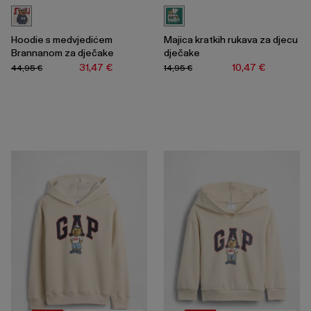
Hoodie s medvjedićem
Majica kratkih rukava za djecu
Brannanom za dječake
dječake
31,47 €
10,47 €
44,95 €
14,95 €