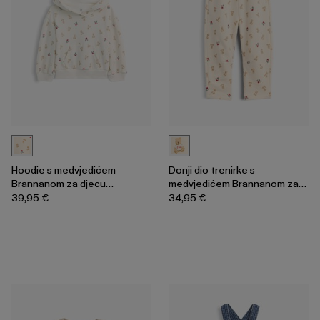
Hoodie s medvjedićem
Donji dio trenirke s
Brannanom za djecu
medvjedićem Brannanom za
djevojčice
djecu djevojčice
39,95 €
34,95 €