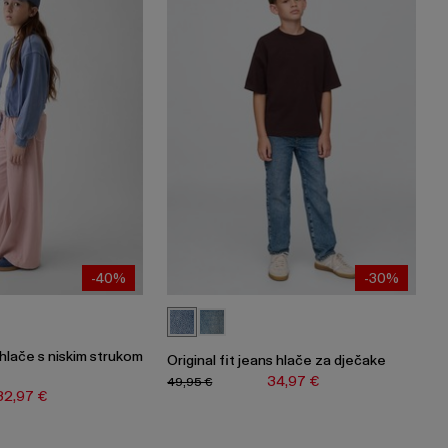
-40%
-30%
hlače s niskim strukom
Original fit jeans hlače za dječake
34,97 €
49,95 €
32,97 €