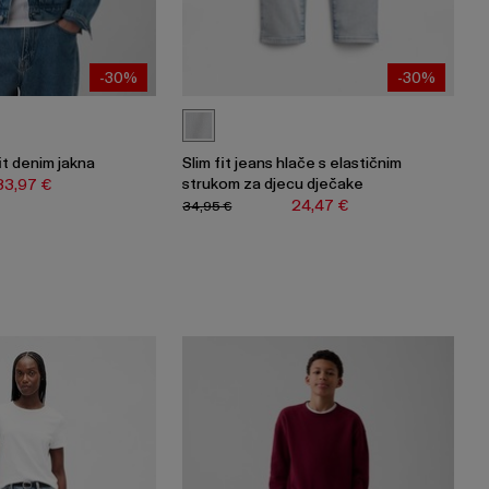
-30%
-30%
it denim jakna
Slim fit jeans hlače s elastičnim
strukom za djecu dječake
83,97 €
24,47 €
34,95 €