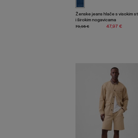
Ženske jeans hlače s visokim s
i širokim nogavicama
47,97 €
79,95 €