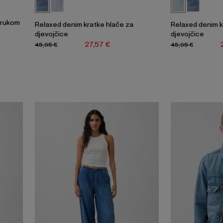
trukom
Relaxed denim kratke hlače za
Relaxed denim k
djevojčice
djevojčice
27,57 €
45,95 €
45,95 €