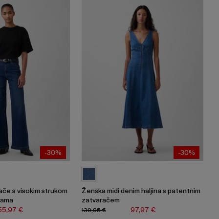
-30%
-30%
ače s visokim strukom
Ženska midi denim haljina s patentnim
icama
zatvaračem
55,97 €
97,97 €
139,95 €