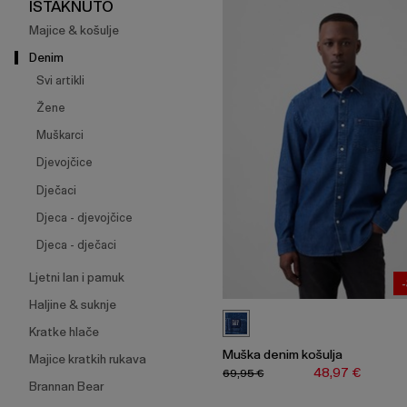
širenje
ISTAKNUTO
izbornika.
Majice & košulje
Denim
Svi artikli
Žene
Muškarci
Djevojčice
Dječaci
Djeca - djevojčice
Djeca - dječaci
Ljetni lan i pamuk
Haljine & suknje
Kratke hlače
Muška denim košulja
Majice kratkih rukava
48,97 €
69,95 €
Brannan Bear