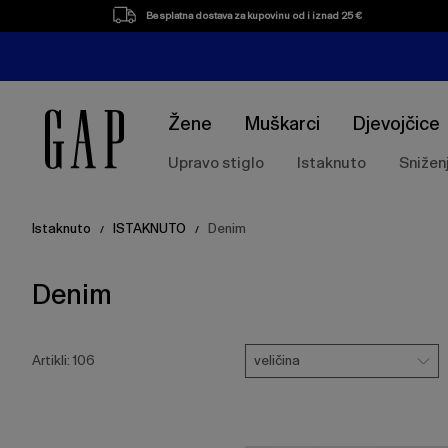
Popis
Besplatna dostava za kupovinu od i iznad 25 €
proizvoda
Žene
Muškarci
Djevojčice
Upravo stiglo
Istaknuto
Snižen
Istaknuto
ISTAKNUTO
Denim
/
/
Denim
Pritisnite
Veličina
tipku
veličina
Artikli:
106
Enter
za
skupljanje
ili