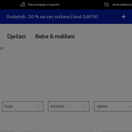
Preuzimanje u trgovini
Jednostavni p
Dodatnih -30 % na već sniženo | kod: GAP30
Dječaci
Bebe & mališani
je
Boja
Sniženo
Cijena
boja
sniženo
cijena