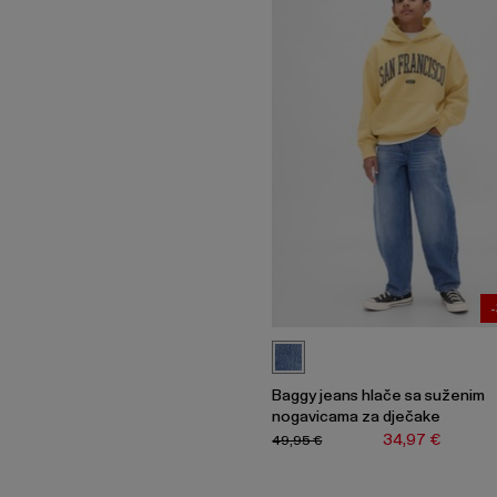
Baggy jeans hlače sa suženim
nogavicama za dječake
34,97 €
49,95 €