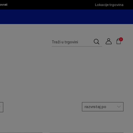
Lokacije trgovina
ovrati
Shoppi
Cart
Suggested
0
Traži
site
u
content
trgovini
and
search
history
menu
razvrstaj po