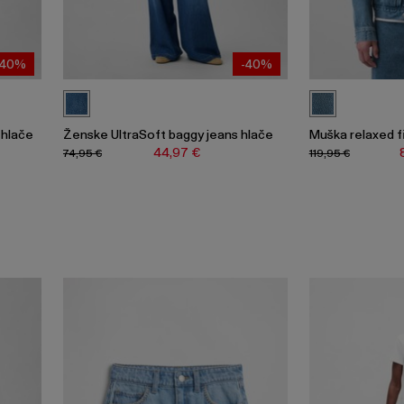
-40%
-40%
 hlače
Ženske UltraSoft baggy jeans hlače
Muška relaxed f
44,97 €
74,95 €
119,95 €