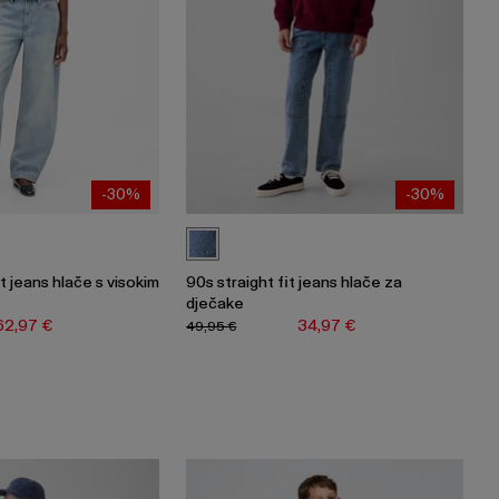
-30%
-30%
t jeans hlače s visokim
90s straight fit jeans hlače za
dječake
62,97 €
34,97 €
49,95 €