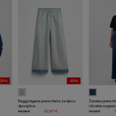
-30%
-40%
Baggy lagane jeans hlače za djecu
Ženske jeans hl
djevojčice
i širokim nogav
32,97 €
54,95 €
79,95 €