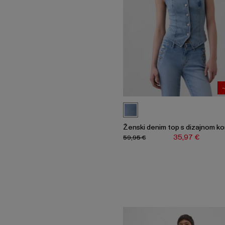
Ženski denim top s dizajnom k
35,97 €
59,95 €