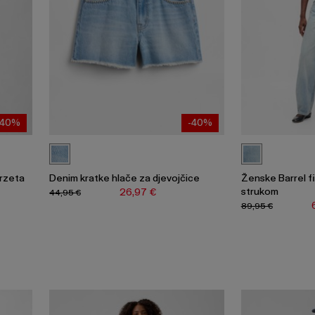
-40%
-40%
orzeta
Denim kratke hlače za djevojčice
Ženske Barrel fi
strukom
26,97 €
44,95 €
89,95 €