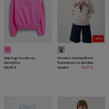
-30%
Gap logo hoodie za
Hoodie s medvjedićem
djevojčice
Brannanom za dječake
44,95 €
31,47 €
44,95 €