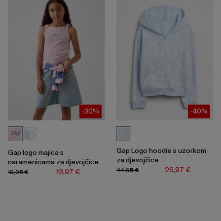
-30%
-40%
Gap Logo hoodie s uzorkom
Gap logo majica s
za djevojčice
naramenicama za djevojčice
26,97 €
44,95 €
13,97 €
19,95 €