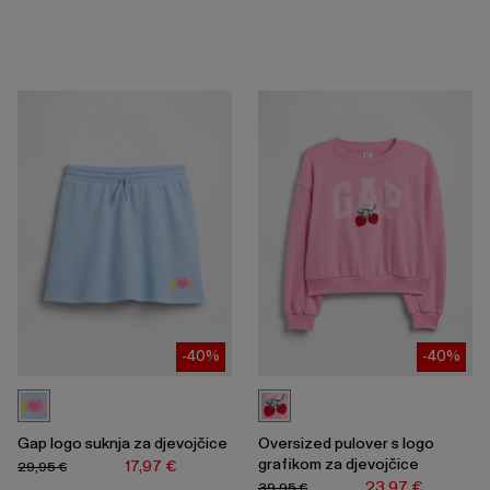
-40%
-40%
Gap logo suknja za djevojčice
Oversized pulover s logo
grafikom za djevojčice
17,97 €
29,95 €
23,97 €
39,95 €