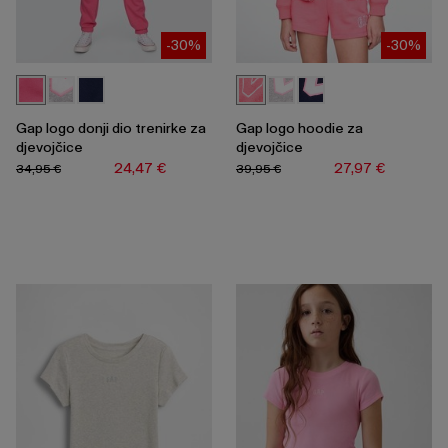
-30%
-30%
Gap logo donji dio trenirke za
Gap logo hoodie za
djevojčice
djevojčice
24,47 €
27,97 €
34,95 €
39,95 €