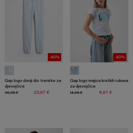
-40%
-40%
Gap logo donji dio trenirke za
Gap logo majica kratkih rukava
djevojčice
za djevojčice
23,97 €
8,97 €
39,95 €
14,95 €