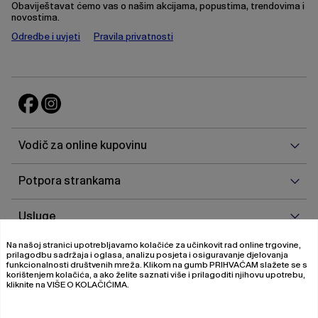
Obaviještavat ćemo vas o našim akcijama, popustima, trendovima i
novostima.
Odredbe i uvjeti
Pravila privatnosti
Vodi
Vodič za online kupovinu
za
onlin
Potp
Potpora strankama
kupo
stra
Uslu
Usluge
Na našoj stranici upotrebljavamo kolačiće za učinkovit rad online trgovine,
O
O nama
prilagodbu sadržaja i oglasa, analizu posjeta i osiguravanje djelovanja
nam
funkcionalnosti društvenih mreža. Klikom na gumb
PRIHVAĆAM
slažete se s
korištenjem kolačića, a ako želite saznati više i prilagoditi njihovu upotrebu,
kliknite na
VIŠE O KOLAČIĆIMA
.