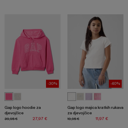
-30%
-40%
Gap logo hoodie za
Gap logo majica kratkih rukava
djevojčice
za djevojčice
27,97 €
11,97 €
39,95 €
19,95 €