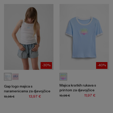
-30%
-40%
Majica kratkih rukava s
Gap logo majica s
printom za djevojčice
naramenicama za djevojčice
11,97 €
19,95 €
13,97 €
19,95 €