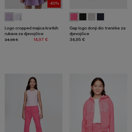
-40%
Logo cropped majica kratkih
Gap logo donji dio trenirke za
rukava za djevojčice
djevojčice
14,97 €
34,95 €
24,95 €