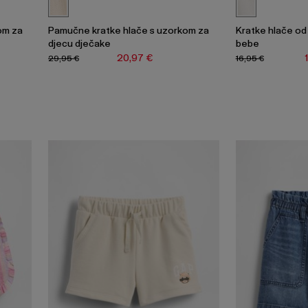
om za
Pamučne kratke hlače s uzorkom za
Kratke hlače o
djecu dječake
bebe
20,97 €
29,95 €
16,95 €