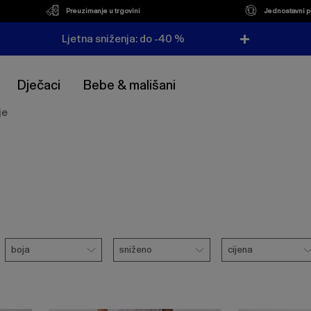
Preuzimanje u trgovini
Jednostavni p
Ljetna sniženja: do -40 %
Dječaci
Bebe & mališani
je
Boja
Sniženo
Cijena
boja
sniženo
cijena