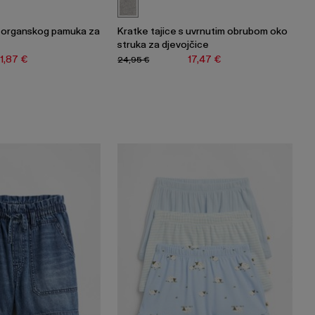
d organskog pamuka za
Kratke tajice s uvrnutim obrubom oko
struka za djevojčice
11,87 €
17,47 €
24,95 €