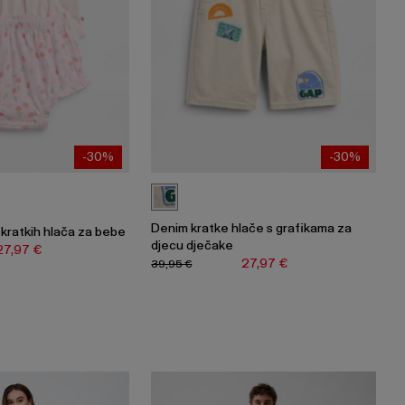
-30%
-30%
Denim kratke hlače s grafikama za
 kratkih hlača za bebe
djecu dječake
27,97 €
27,97 €
39,95 €