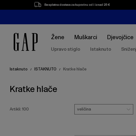
Popis
Besplatna dostava za kupovinu od i iznad 25 €
proizvoda
Žene
Muškarci
Djevojčice
Upravo stiglo
Istaknuto
Snižen
Istaknuto
ISTAKNUTO
Kratke hlače
/
/
Kratke hlače
Pritisnite
Veličina
tipku
veličina
Artikli:
100
Enter
za
skupljanje
ili