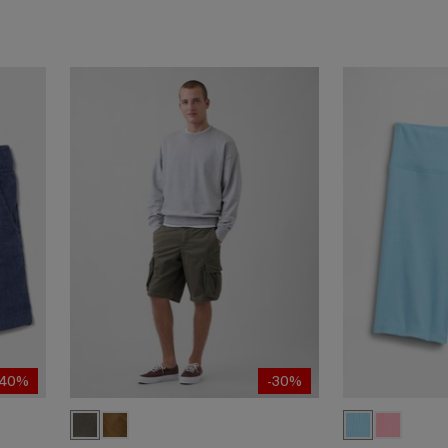
-40%
-30%