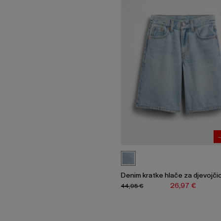
Denim kratke hlače za djevojči
26,97 €
44,95 €