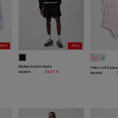
-40%
-30%
Muške kratke hlače
Paket od 3 para
34,97 €
49,95 €
39,95 €