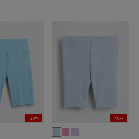
-30%
-40%