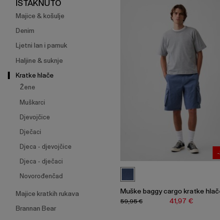
širenje
ISTAKNUTO
izbornika.
Majice & košulje
Denim
Ljetni lan i pamuk
Haljine & suknje
Kratke hlače
Žene
Muškarci
Djevojčice
Dječaci
Djeca - djevojčice
Djeca - dječaci
Novorođenčad
Muške baggy cargo kratke hla
Majice kratkih rukava
41,97 €
59,95 €
Brannan Bear