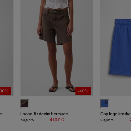
-30%
-40%
če
Loose fit denim bermude
Gap logo kratke
41,97 €
69,95 €
29,95 €