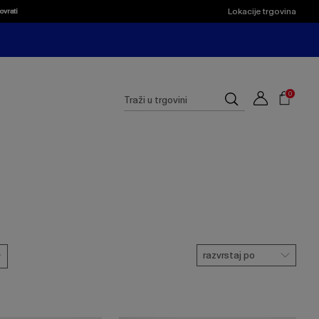
Lokacije trgovina
ovrati
Shoppi
Cart
Suggested
0
Traži
site
u
content
trgovini
and
search
history
menu
razvrstaj po