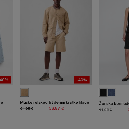
-40%
-40%
ce
Muške relaxed fit denim kratke hlače
Ženske bermud
38,97 €
64,95 €
44,95 €