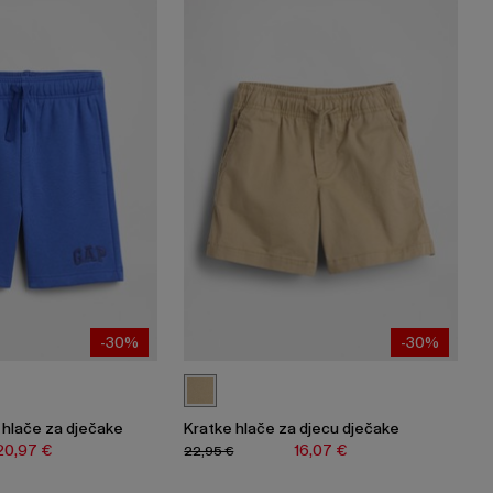
-30%
-30%
 hlače za dječake
Kratke hlače za djecu dječake
20,97 €
16,07 €
22,95 €