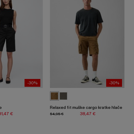
-30%
-30%
e
Relaxed fit muške cargo kratke hlače
31,47 €
38,47 €
54,95 €