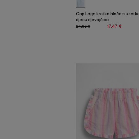
Gap Logo kratke hlače s uzork
djecu djevojčice
17,47 €
24,95 €