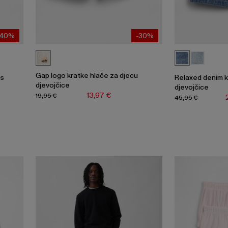
-40%
-30%
Gap logo kratke hlače za djecu
 s
Relaxed denim k
djevojčice
e
djevojčice
13,97 €
19,95 €
45,95 €