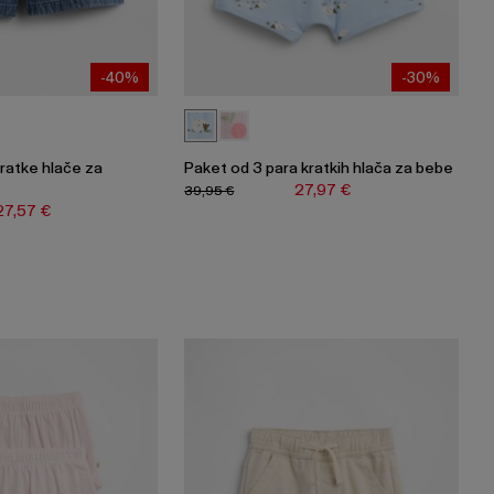
-40%
-30%
ratke hlače za
Paket od 3 para kratkih hlača za bebe
27,97 €
39,95 €
27,57 €