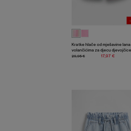
Kratke hlače od mješavine lana
volančićima za djecu djevojčic
17,97 €
29,95 €